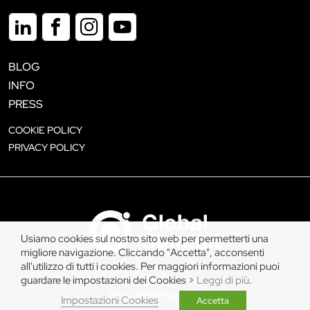
BLOG
INFO
PRESS
COOKIE POLICY
PRIVACY POLICY
Usiamo cookies sul nostro sito web per permetterti una
migliore navigazione. Cliccando "Accetta", acconsenti
all'utilizzo di tutti i cookies. Per maggiori informazioni puoi
guardare le impostazioni dei Cookies >
Leggi di più
.
Copyright © 2026
P.IVA 11797940019
Impostazioni Cookies
Accetta