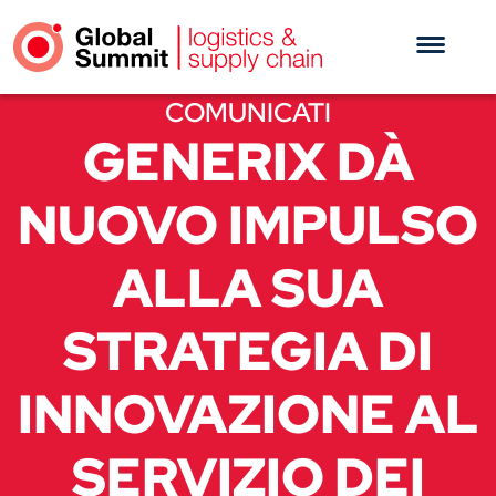
COMUNICATI
GENERIX DÀ
NUOVO IMPULSO
ALLA SUA
STRATEGIA DI
INNOVAZIONE AL
SERVIZIO DEI