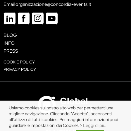
Email organizzazione@concordia-events.it
BLOG
INFO
PRESS
COOKIE POLICY
PRIVACY POLICY
Usiamo cookies sul nostro sito web per permetterti una
migliore navigazione. Cliccando "Accetta", acconsenti
all'utilizzo di tutti i cookies. Per maggiori informazioni puoi
guardare le impostazioni dei Cookies >
Leggi di più
.
Copyright © 2026