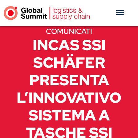
COMUNICATI
INCAS SSI
SCHÄFER
PRESENTA
L’INNOVATIVO
SISTEMA A
TASCHE SSI