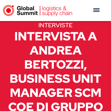
INTERVISTE
INTERVISTA A
ANDREA
BERTOZZI,
BUSINESS UNIT
MANAGER SCM
COE DI GRUPPO