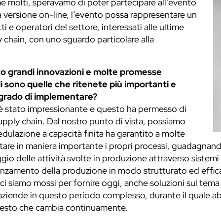
me molti, speravamo di poter partecipare all’evento
 versione on-line, l’evento possa rappresentare un
e operatori del settore, interessati alle ultime
ly chain, con uno sguardo particolare alla
to grandi innovazioni e molte promesse
i sono quelle che ritenete più importanti e
n grado di implementare?
 è stato impressionante e questo ha permesso di
a supply chain. Dal nostro punto di vista, possiamo
hedulazione a capacità finita ha garantito a molte
ientare in maniera importante i propri processi, guadagnan
gio delle attività svolte in produzione attraverso siste
avanzamento della produzione in modo strutturato ed eff
 siamo mossi per fornire oggi, anche soluzioni sul tema de
aziende in questo periodo complesso, durante il quale a
ntesto che cambia continuamente.