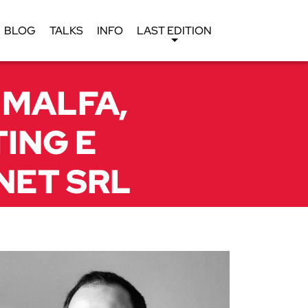
BLOG
TALKS
INFO
LAST EDITION
 MALFA,
ING E
NET SRL