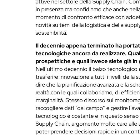
attive nel settore della Supply Chain. Co
in presenza ma confidiamo che anche nella
momento di confronto efficace con addetti 
novità su temi della logistica e della supp
sostenibilità.
Il decennio appena terminato ha porta
tecnologiche ancora da realizzare. Qual
prospettiche e quali invece siete già i
Nell’ultimo decennio il balzo tecnologico
trasferire innovazione a tutti i livelli dell
dire che la pianificazione avanzata e la sc
realtà con le quali collaboriamo, di effic
marginalità. Stesso discorso sul monitorag
raccogliere dati “dal campo” e gestire l’
tecnologico è costante e in questo senso ci
Supply Chain, argomento molto caro alle 
poter prendere decisioni rapide in un co