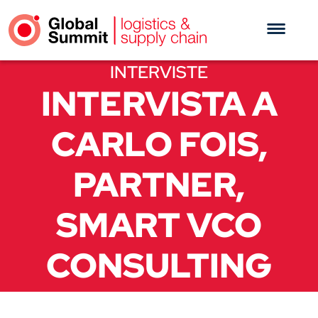
INTERVISTE
INTERVISTA A
CARLO FOIS,
PARTNER,
SMART VCO
CONSULTING