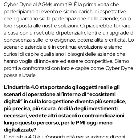
Cyber Dyne al #GMsummit19. È la prima volta che
partecipiamo all’evento e siamo carichi di aspettative
che riguardano sia la partecipazione delle aziende, sia la
loro risposta alle nostre soluzioni. Ci piacerebbe tornare
a casa con un set utile di potenziali clienti e un upgrade di
conoscenza sulle loro esigenze, potenzialità e criticità. Lo
scenario aziendale è in continua evoluzione e siamo
curiosi di capire quali siano i bisogni delle aziende che
hanno voglia di innovare ed essere competitive. Siamo
pronti a confrontarci con loro e capire come Cyber Dyne
possa aiutarle.
L’Industria 4.0 sta portando gli oggetti reali e gli
scenari di operazione all’interno di “ecosistemi
digitali” in cui la loro gestione diventa più semplice,
più precisa, più sicura. Al di là degli investimenti
necessari, vedete altri ostacoli o controindicazioni
lungo questo percorso, per le PMI oggi meno
digitalizzate?
L’Industria 4.0 è un’opportunità per le aziende di ogni