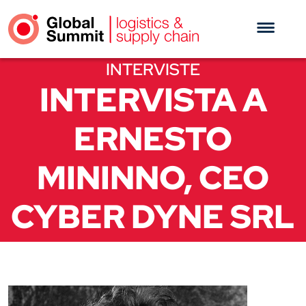
INTERVISTE
INTERVISTA A
ERNESTO
MININNO, CEO
CYBER DYNE SRL