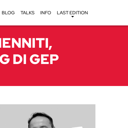
BLOG
TALKS
INFO
LAST EDITION
ENNITI,
 DI GEP