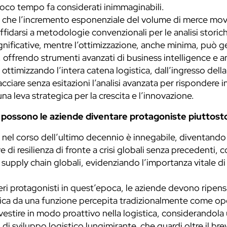
 poco tempo fa considerati inimmaginabili.
 che l’incremento esponenziale del volume di merce mov
affidarsi a metodologie convenzionali per le analisi storich
significative, mentre l’ottimizzazione, anche minima, può 
, offrendo strumenti avanzati di business intelligence e a
a, ottimizzando l’intera catena logistica, dall’ingresso del
racciare senza esitazioni l’analisi avanzata per rispondere
una leva strategica per la crescita e l’innovazione.
e possono le aziende diventare protagoniste piuttosto
to nel corso dell’ultimo decennio è innegabile, diventando 
i resilienza di fronte a crisi globali senza precedenti, c
upply chain globali, evidenziando l’importanza vitale di 
eri protagonisti in quest’epoca, le aziende devono ripensa
istica da una funzione percepita tradizionalmente come ope
vestire in modo proattivo nella logistica, considerandol
 di sviluppo logistico lungimirante, che guardi oltre il b