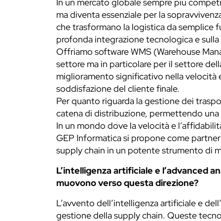
In un mercato globale sempre più competiti
ma diventa essenziale per la sopravvivenz
che trasformano la logistica da semplice fu
profonda integrazione tecnologica e sulla di
Offriamo software WMS (Warehouse Managem
settore ma in particolare per il settore d
miglioramento significativo nella velocità 
soddisfazione del cliente finale.
Per quanto riguarda la gestione dei traspor
catena di distribuzione, permettendo una p
In un mondo dove la velocità e l’affidabili
GEP Informatica si propone come partner s
supply chain in un potente strumento di ma
L’intelligenza artificiale e l’advanced a
muovono verso questa direzione?
L’avvento dell’intelligenza artificiale e de
gestione della supply chain. Queste tecnolog