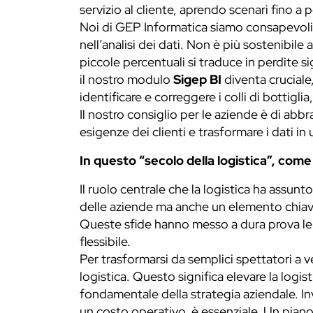
servizio al cliente, aprendo scenari fino a
Noi di GEP Informatica siamo consapevoli
nell’analisi dei dati. Non è più sostenibile 
piccole percentuali si traduce in perdite 
il nostro modulo
Sigep BI
diventa cruciale
identificare e correggere i colli di bottigli
Il nostro consiglio per le aziende è di abb
esigenze dei clienti e trasformare i dati in 
In questo “secolo della logistica”, com
Il ruolo centrale che la logistica ha assun
delle aziende ma anche un elemento chiave d
Queste sfide hanno messo a dura prova le s
flessibile.
Per trasformarsi da semplici spettatori a v
logistica. Questo significa elevare la log
fondamentale della strategia aziendale. In
un costo operativo, è essenziale. Un piano