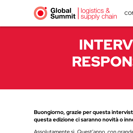
CO
INTERV
RESPON
Buongiorno, grazie per questa intervis
questa edizione ci saranno novità o inn
Assolutamente sì. Quest’anno, con grand