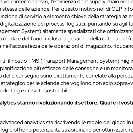
vo e interconnesso, l’efficienza della supply chain non 
a stessa delle aziende. Per questo motivo noi di GEP Info
nzione di servizio a elemento chiave della strategia aziend
gitalizzazione dei processi logistici, puntando su agilità,
ent System) altamente specializzati che ottimizzano la
ella moda e del food, inclusa la gestione della catena de
e nell’accuratezza delle operazioni di magazzino, riducen
ti, il nostro TMS (Transport Management System) migliora l
ianificazione più efficace delle consegne e un monitorag
tà delle consegne sono direttamente correlate alla percezi
trategico per le aziende che vogliono non solo sopravvi
rketing e crescita sostenibile.
nalytics stanno rivoluzionando il settore. Qual è il vost
ll’advanced analytics sta riscrivendo le regole del gioco i
ie offrono potenzialità straordinarie per ottimizzare i pro