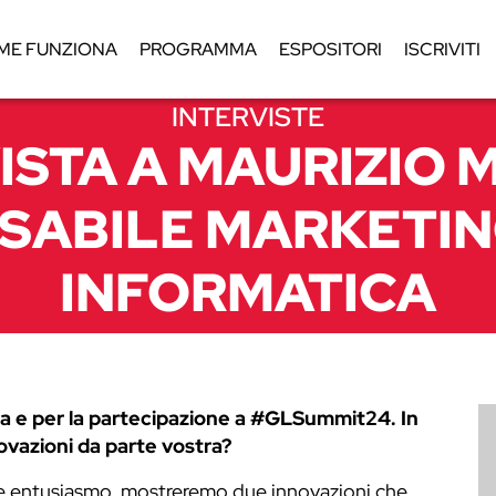
ME FUNZIONA
PROGRAMMA
ESPOSITORI
ISCRIVITI
INTERVISTE
ISTA A MAURIZIO M
SABILE MARKETING
INFORMATICA
ta e per la partecipazione a #GLSummit24. In
ovazioni da parte vostra?
e entusiasmo, mostreremo due innovazioni che