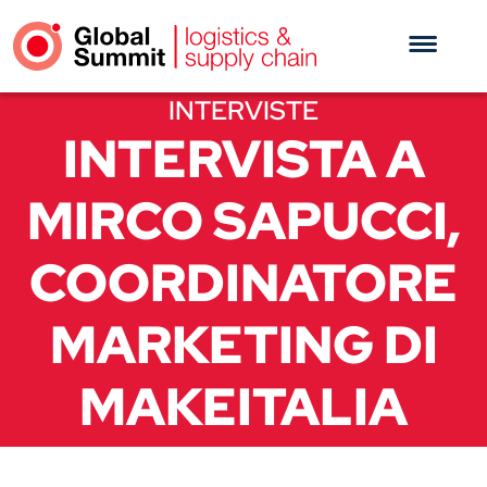
INTERVISTE
INTERVISTA A
MIRCO SAPUCCI,
COORDINATORE
MARKETING DI
MAKEITALIA