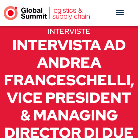
INTERVISTE
INTERVISTA AD
ANDREA
FRANCESCHELLI,
VICE PRESIDENT
& MANAGING
DIRECTOR DI DUE