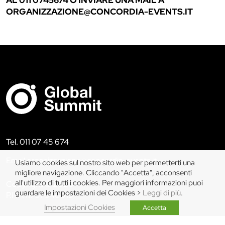
AL 011 0745674 O INVIARE UNA MAIL A
ORGANIZZAZIONE@CONCORDIA-EVENTS.IT
Tel. 011 07 45 674
Email organizzazione@concordia-events.it
Usiamo cookies sul nostro sito web per permetterti una
migliore navigazione. Cliccando "Accetta", acconsenti
all'utilizzo di tutti i cookies. Per maggiori informazioni puoi
Copyright © 2026
guardare le impostazioni dei Cookies >
Leggi di più
.
P.IVA 11797940019
Impostazioni Cookies
Accetta