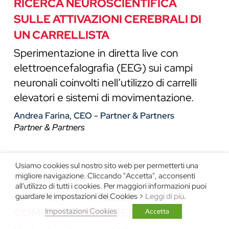
RICERCA NEUROSCIENTIFICA
SULLE ATTIVAZIONI CEREBRALI DI
UN CARRELLISTA
Sperimentazione in diretta live con
elettroencefalografia (EEG) sui campi
neuronali coinvolti nell’utilizzo di carrelli
elevatori e sistemi di movimentazione.
Andrea Farina, CEO - Partner & Partners
Partner & Partners
Usiamo cookies sul nostro sito web per permetterti una
migliore navigazione. Cliccando "Accetta", acconsenti
16:00 - 16:30
all'utilizzo di tutti i cookies. Per maggiori informazioni puoi
LE TRE PORTE DELLA
guardare le impostazioni dei Cookies >
Leggi di più
.
COMUNICAZIONE PERSUASIVA
Impostazioni Cookies
Accetta